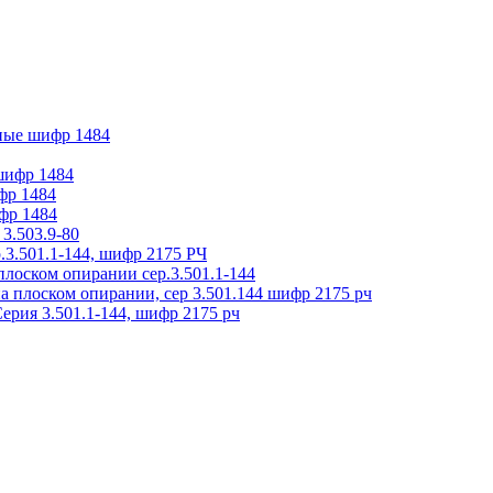
ные шифр 1484
 шифр 1484
фр 1484
фр 1484
3.503.9-80
.3.501.1-144, шифр 2175 РЧ
плоском опирании сер.3.501.1-144
на плоском опирании, сер 3.501.144 шифр 2175 рч
ерия 3.501.1-144, шифр 2175 рч