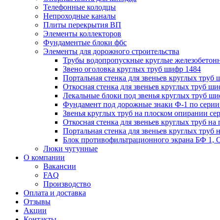
Телефонные колодцы
Непроходные каналы
Плиты перекрытия ВП
Элементы коллекторов
Фундаментые блоки фбс
Элементы для дорожного строительства
Трубы водопропускные круглые железобетон
Звено оголовка круглых труб шифр 1484
Портальная стенка для звеньев круглых труб
Откосная стенка для звеньев круглых труб ши
Лекальные блоки под звенья круглых труб ши
Фундамент под дорожные знаки Ф-1 по серии 
Звенья круглых труб на плоском опирании сер
Откосная стенка для звеньев круглых труб на 
Портальная стенка для звеньев круглых труб 
Блок противофильтрационного экрана БФ 1, С
Люки чугунные
О компании
Вакансии
FAQ
Производство
Оплата и доставка
Отзывы
Акции
Контакты