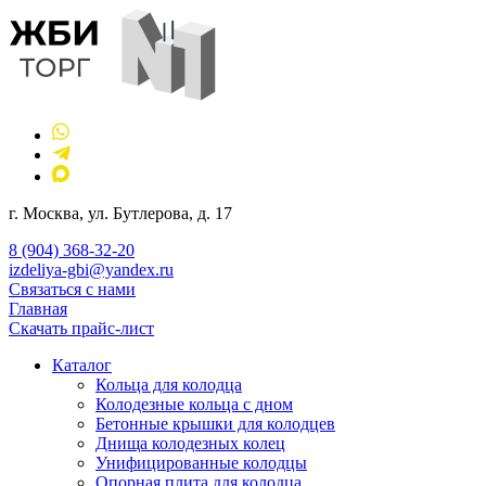
г. Москва, ул. Бутлерова, д. 17
8 (904) 368-32-20
izdeliya-gbi@yandex.ru
Связаться с нами
Главная
Скачать прайс-лист
Каталог
Кольца для колодца
Колодезные кольца с дном
Бетонные крышки для колодцев
Днища колодезных колец
Унифицированные колодцы
Опорная плита для колодца