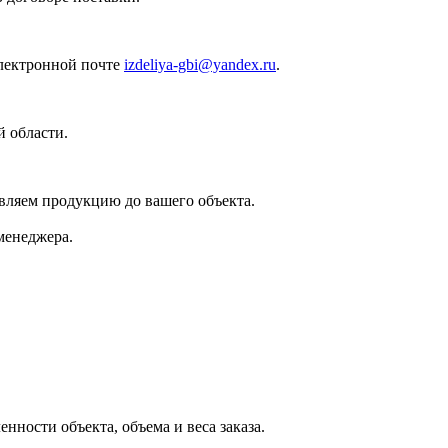
лектронной почте
izdeliya-gbi@yandex.ru
.
 области.
вляем продукцию до вашего объекта.
менеджера.
нности объекта, объема и веса заказа.