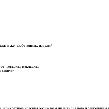
латы железобетонных изделий.
а, товарная накладная).
х клиентов.
. Конкретные условия обсуждаем индивидуально и закрепляем в