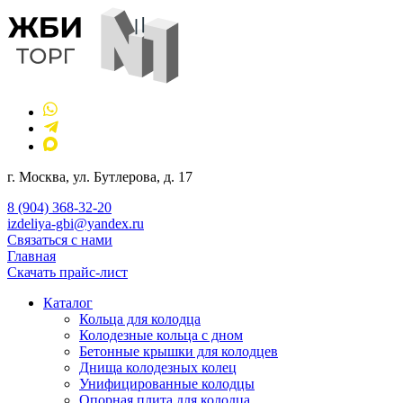
г. Москва, ул. Бутлерова, д. 17
8 (904) 368-32-20
izdeliya-gbi@yandex.ru
Связаться с нами
Главная
Скачать прайс-лист
Каталог
Кольца для колодца
Колодезные кольца с дном
Бетонные крышки для колодцев
Днища колодезных колец
Унифицированные колодцы
Опорная плита для колодца