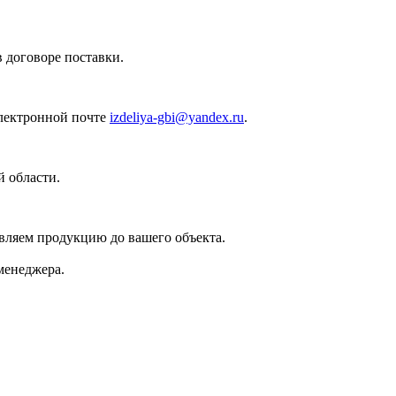
 договоре поставки.
лектронной почте
izdeliya-gbi@yandex.ru
.
 области.
вляем продукцию до вашего объекта.
менеджера.