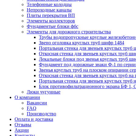
Телефонные колодцы
Непроходные каналы
Плиты перекрытия ВП
Элементы коллекторов
Фундаментые блоки фбс
Элементы для дорожного строительства
Трубы водопропускные круглые железобетон
Звено оголовка круглых труб шифр 1484
Портальная стенка для звеньев круглых труб
Откосная стенка для звеньев круглых труб ши
Лекальные блоки под звенья круглых труб ши
Фундамент под дорожные знаки Ф-1 по серии 
Звенья круглых труб на плоском опирании сер
Откосная стенка для звеньев круглых труб на 
Портальная стенка для звеньев круглых труб 
Блок противофильтрационного экрана БФ 1, С
Люки чугунные
О компании
Вакансии
FAQ
Производство
Оплата и доставка
Отзывы
Акции
Контакты