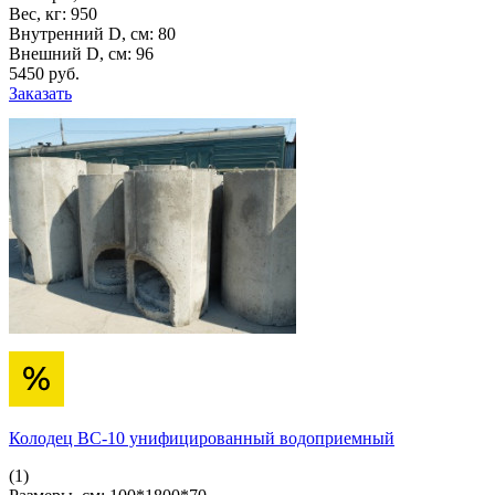
Вес, кг:
950
Внутренний D, см:
80
Внешний D, см:
96
5450
pуб.
Заказать
Колодец ВС-10 унифицированный водоприемный
(1)