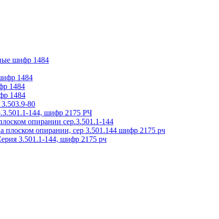
ные шифр 1484
 шифр 1484
фр 1484
фр 1484
3.503.9-80
.3.501.1-144, шифр 2175 РЧ
плоском опирании сер.3.501.1-144
на плоском опирании, сер 3.501.144 шифр 2175 рч
ерия 3.501.1-144, шифр 2175 рч