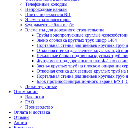
Телефонные колодцы
Непроходные каналы
Плиты перекрытия ВП
Элементы коллекторов
Фундаментые блоки фбс
Элементы для дорожного строительства
Трубы водопропускные круглые железобетон
Звено оголовка круглых труб шифр 1484
Портальная стенка для звеньев круглых труб
Откосная стенка для звеньев круглых труб ши
Лекальные блоки под звенья круглых труб ши
Фундамент под дорожные знаки Ф-1 по серии 
Звенья круглых труб на плоском опирании сер
Откосная стенка для звеньев круглых труб на 
Портальная стенка для звеньев круглых труб 
Блок противофильтрационного экрана БФ 1, С
Люки чугунные
О компании
Вакансии
FAQ
Производство
Оплата и доставка
Отзывы
Акции
Контакты