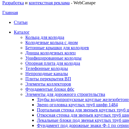
Разработка
и
контекстная реклама
- WebCanape
Главная
Статьи
Каталог
Кольца для колодца
Колодезные кольца с дном
Бетонные крышки для колодцев
Днища колодезных колец
Унифицированные колодцы
Опорная плита для колодца
Телефонные колодцы
Непроходные каналы
Плиты перекрытия ВП
Элементы коллекторов
Фундаментые блоки фбс
Элементы для дорожного строительства
Трубы водопропускные круглые железобетон
Звено оголовка круглых труб шифр 1484
Портальная стенка для звеньев круглых труб
Откосная стенка для звеньев круглых труб ши
Лекальные блоки под звенья круглых труб ши
Фундамент под дорожные знаки Ф-1 по серии 