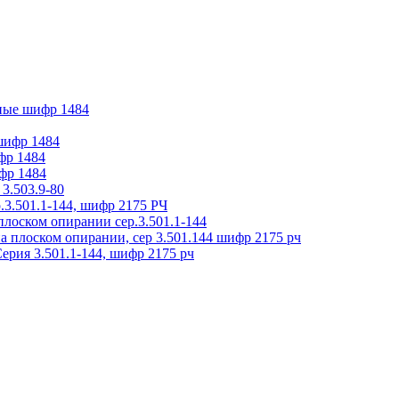
ные шифр 1484
 шифр 1484
фр 1484
фр 1484
3.503.9-80
.3.501.1-144, шифр 2175 РЧ
плоском опирании сер.3.501.1-144
на плоском опирании, сер 3.501.144 шифр 2175 рч
ерия 3.501.1-144, шифр 2175 рч