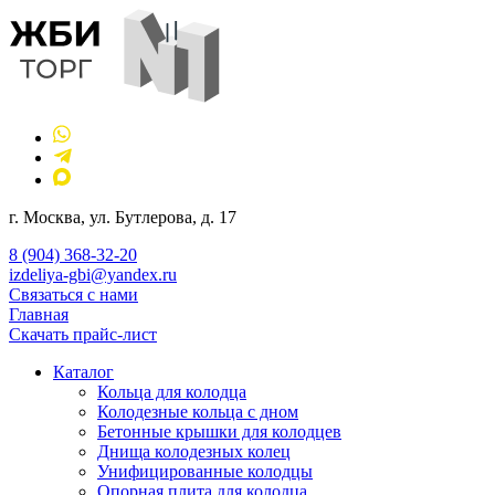
г. Москва, ул. Бутлерова, д. 17
8 (904) 368-32-20
izdeliya-gbi@yandex.ru
Связаться с нами
Главная
Скачать прайс-лист
Каталог
Кольца для колодца
Колодезные кольца с дном
Бетонные крышки для колодцев
Днища колодезных колец
Унифицированные колодцы
Опорная плита для колодца