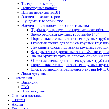
Телефонные колодцы
Непроходные каналы
Плиты перекрытия ВП
Элементы коллекторов
Фундаментые блоки фбс
Элементы для дорожного строительства
Трубы водопропускные круглые железобетон
Звено оголовка круглых труб шифр 1484
Портальная стенка для звеньев круглых труб
Откосная стенка для звеньев круглых труб ши
Лекальные блоки под звенья круглых труб ши
Фундамент под дорожные знаки Ф-1 по серии 
Звенья круглых труб на плоском опирании сер
Откосная стенка для звеньев круглых труб на 
Портальная стенка для звеньев круглых труб 
Блок противофильтрационного экрана БФ 1, С
Люки чугунные
О компании
Вакансии
FAQ
Производство
Оплата и доставка
Отзывы
Акции
Контакты