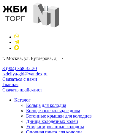
г. Москва, ул. Бутлерова, д. 17
8 (904) 368-32-20
izdeliya-gbi@yandex.ru
Связаться с нами
Главная
Скачать прайс-лист
Каталог
Кольца для колодца
Колодезные кольца с дном
Бетонные крышки для колодцев
Днища колодезных колец
Унифицированные колодцы
Опорная плита для колодца