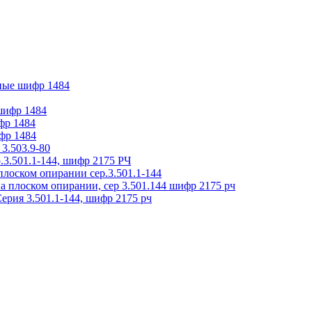
ные шифр 1484
 шифр 1484
фр 1484
фр 1484
3.503.9-80
.3.501.1-144, шифр 2175 РЧ
плоском опирании сер.3.501.1-144
на плоском опирании, сер 3.501.144 шифр 2175 рч
ерия 3.501.1-144, шифр 2175 рч