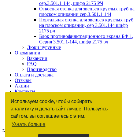
сер.3.501.1-144, шифр 2175 РЧ
Откосная стенка для звеньев круглых труб на
плоском опирании сер.3.501.1-144
Портальная стенка для звеньев круглых труб
на плоском опирании, сер 3.501.144 шифр
2175 рч
Блок противофильтрационного экрана БФ 1,
Серия 3.501.1-144, шифр 2175 рч
Люки чугунные
О компании
Вакансии
FAQ
Производство
Оплата и доставка
Отзывы
Акции
Контакты
Гарантии
Используем cookie, чтобы собирать
аналитику и делать сайт лучше. Пользуясь
сайтом, вы соглашаетесь с этим.
Узнать больше
г. Москва, ул. Бутлерова, д. 17