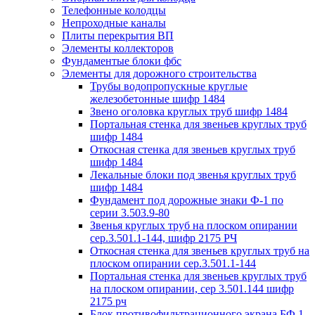
Телефонные колодцы
Непроходные каналы
Плиты перекрытия ВП
Элементы коллекторов
Фундаментые блоки фбс
Элементы для дорожного строительства
Трубы водопропускные круглые
железобетонные шифр 1484
Звено оголовка круглых труб шифр 1484
Портальная стенка для звеньев круглых труб
шифр 1484
Откосная стенка для звеньев круглых труб
шифр 1484
Лекальные блоки под звенья круглых труб
шифр 1484
Фундамент под дорожные знаки Ф-1 по
серии 3.503.9-80
Звенья круглых труб на плоском опирании
сер.3.501.1-144, шифр 2175 РЧ
Откосная стенка для звеньев круглых труб на
плоском опирании сер.3.501.1-144
Портальная стенка для звеньев круглых труб
на плоском опирании, сер 3.501.144 шифр
2175 рч
Блок противофильтрационного экрана БФ 1,