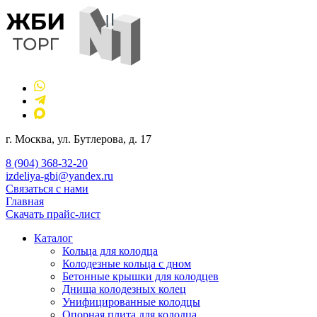
г. Москва, ул. Бутлерова, д. 17
8 (904) 368-32-20
izdeliya-gbi@yandex.ru
Связаться с нами
Главная
Скачать прайс-лист
Каталог
Кольца для колодца
Колодезные кольца с дном
Бетонные крышки для колодцев
Днища колодезных колец
Унифицированные колодцы
Опорная плита для колодца