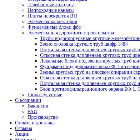
Телефонные колодцы
Непроходные каналы
Плиты перекрытия ВП
Элементы коллекторов
Фундаментые блоки фбс
Элементы для дорожного строительства
Трубы водопропускные круглые железобетон
Звено оголовка круглых труб шифр 1484
Портальная стенка для звеньев круглых труб
Откосная стенка для звеньев круглых труб ши
Лекальные блоки под звенья круглых труб ши
Фундамент под дорожные знаки Ф-1 по серии 
Звенья круглых труб на плоском опирании сер
Откосная стенка для звеньев круглых труб на 
Портальная стенка для звеньев круглых труб 
Блок противофильтрационного экрана БФ 1, С
Люки чугунные
О компании
Вакансии
FAQ
Производство
Оплата и доставка
Отзывы
Акции
Контакты