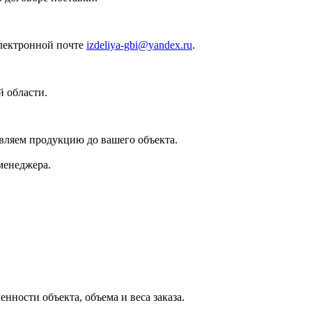
лектронной почте
izdeliya-gbi@yandex.ru
.
 области.
вляем продукцию до вашего объекта.
менеджера.
нности объекта, объема и веса заказа.