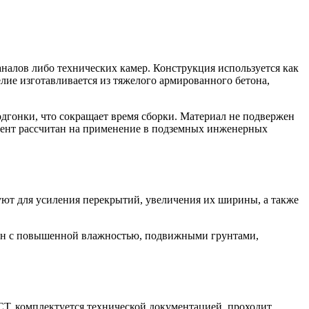
налов либо технических камер. Конструкция используется как
лие изготавливается из тяжелого армированного бетона,
подгонки, что сокращает время сборки. Материал не подвержен
емент рассчитан на применение в подземных инженерных
уют для усиления перекрытий, увеличения их ширины, а также
зон с повышенной влажностью, подвижными грунтами,
Т, комплектуется технической документацией, проходит