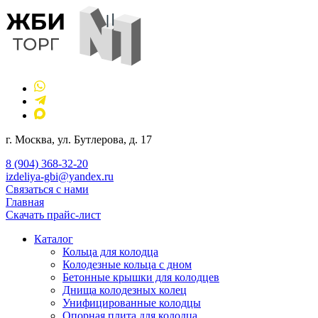
г. Москва, ул. Бутлерова, д. 17
8 (904) 368-32-20
izdeliya-gbi@yandex.ru
Связаться с нами
Главная
Скачать прайс-лист
Каталог
Кольца для колодца
Колодезные кольца с дном
Бетонные крышки для колодцев
Днища колодезных колец
Унифицированные колодцы
Опорная плита для колодца