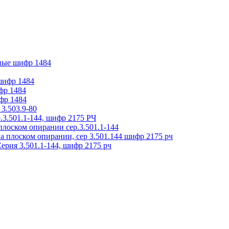
ные шифр 1484
 шифр 1484
фр 1484
фр 1484
3.503.9-80
.3.501.1-144, шифр 2175 РЧ
плоском опирании сер.3.501.1-144
на плоском опирании, сер 3.501.144 шифр 2175 рч
ерия 3.501.1-144, шифр 2175 рч