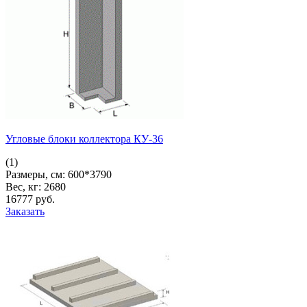
Угловые блоки коллектора КУ-36
(1)
Размеры, см:
600*3790
Вес, кг:
2680
16777
pуб.
Заказать