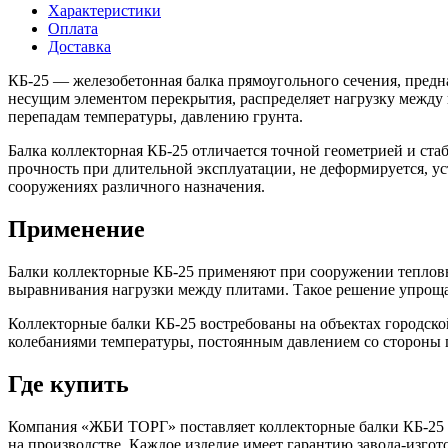
Характеристики
Оплата
Доставка
КБ-25 — железобетонная балка прямоугольного сечения, предн
несущим элементом перекрытия, распределяет нагрузку между п
перепадам температуры, давлению грунта.
Балка коллекторная КБ-25 отличается точной геометрией и ста
прочность при длительной эксплуатации, не деформируется, у
сооружениях различного назначения.
Применение
Балки коллекторные КБ-25 применяют при сооружении тепловы
выравнивания нагрузки между плитами. Такое решение упроща
Коллекторные балки КБ-25 востребованы на объектах городск
колебаниями температуры, постоянным давлением со стороны 
Где купить
Компания «ЖБИ ТОРГ» поставляет коллекторные балки КБ-25 ю
на производстве. Каждое изделие имеет гарантию завода-изгот