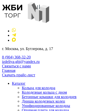
г. Москва, ул. Бутлерова, д. 17
8 (904) 368-32-20
izdeliya-gbi@yandex.ru
Связаться с нами
Главная
Скачать прайс-лист
Каталог
Кольца для колодца
Колодезные кольца с дном
Бетонные крышки для колодцев
Днища колодезных колец
Унифицированные колодцы
Опорная плита для колодца