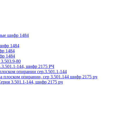
ные шифр 1484
 шифр 1484
фр 1484
фр 1484
3.503.9-80
.3.501.1-144, шифр 2175 РЧ
плоском опирании сер.3.501.1-144
на плоском опирании, сер 3.501.144 шифр 2175 рч
ерия 3.501.1-144, шифр 2175 рч