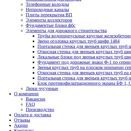
Телефонные колодцы
Непроходные каналы
Плиты перекрытия ВП
Элементы коллекторов
Фундаментые блоки фбс
Элементы для дорожного строительства
Трубы водопропускные круглые железобетон
Звено оголовка круглых труб шифр 1484
Портальная стенка для звеньев круглых труб
Откосная стенка для звеньев круглых труб ши
Лекальные блоки под звенья круглых труб ши
Фундамент под дорожные знаки Ф-1 по серии 
Звенья круглых труб на плоском опирании сер
Откосная стенка для звеньев круглых труб на 
Портальная стенка для звеньев круглых труб 
Блок противофильтрационного экрана БФ 1, С
Люки чугунные
О компании
Вакансии
FAQ
Производство
Оплата и доставка
Отзывы
Акции
Контакты