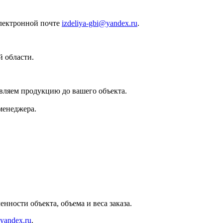
лектронной почте
izdeliya-gbi@yandex.ru
.
 области.
вляем продукцию до вашего объекта.
менеджера.
нности объекта, объема и веса заказа.
@yandex.ru
.