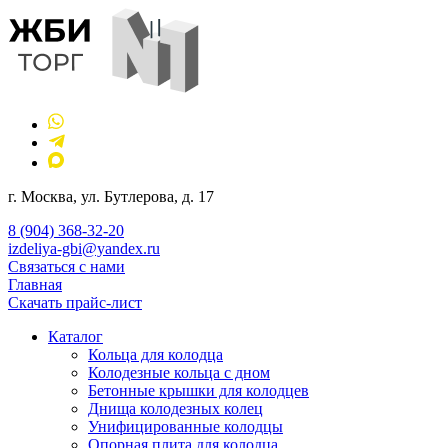
г. Москва, ул. Бутлерова, д. 17
8 (904) 368-32-20
izdeliya-gbi@yandex.ru
Связаться с нами
Главная
Скачать прайс-лист
Каталог
Кольца для колодца
Колодезные кольца с дном
Бетонные крышки для колодцев
Днища колодезных колец
Унифицированные колодцы
Опорная плита для колодца