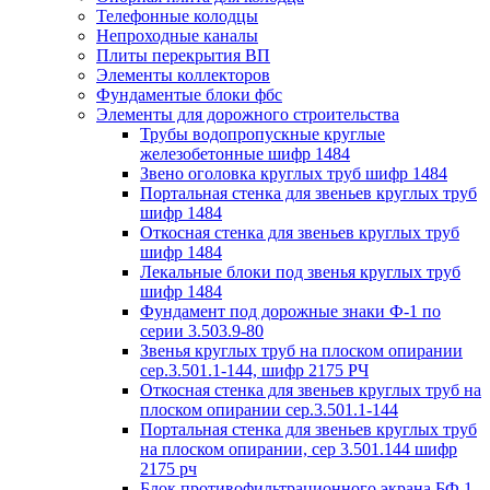
Телефонные колодцы
Непроходные каналы
Плиты перекрытия ВП
Элементы коллекторов
Фундаментые блоки фбс
Элементы для дорожного строительства
Трубы водопропускные круглые
железобетонные шифр 1484
Звено оголовка круглых труб шифр 1484
Портальная стенка для звеньев круглых труб
шифр 1484
Откосная стенка для звеньев круглых труб
шифр 1484
Лекальные блоки под звенья круглых труб
шифр 1484
Фундамент под дорожные знаки Ф-1 по
серии 3.503.9-80
Звенья круглых труб на плоском опирании
сер.3.501.1-144, шифр 2175 РЧ
Откосная стенка для звеньев круглых труб на
плоском опирании сер.3.501.1-144
Портальная стенка для звеньев круглых труб
на плоском опирании, сер 3.501.144 шифр
2175 рч
Блок противофильтрационного экрана БФ 1,