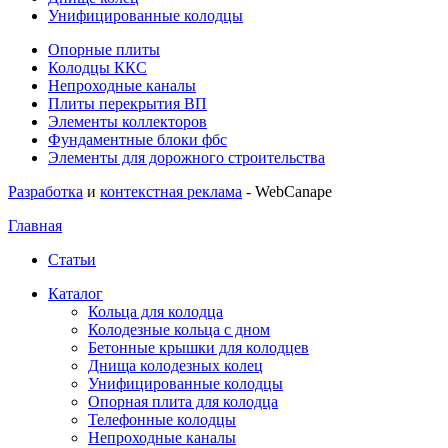
Унифицированные колодцы
Опорные плиты
Колодцы ККС
Непроходные каналы
Плиты перекрытия ВП
Элементы коллекторов
Фундаментные блоки фбс
Элементы для дорожного строительства
Разработка
и
контекстная реклама
- WebCanape
Главная
Статьи
Каталог
Кольца для колодца
Колодезные кольца с дном
Бетонные крышки для колодцев
Днища колодезных колец
Унифицированные колодцы
Опорная плита для колодца
Телефонные колодцы
Непроходные каналы