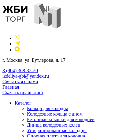
г. Москва, ул. Бутлерова, д. 17
8 (904) 368-32-20
izdeliya-gbi@yandex.ru
Связаться с нами
Главная
Скачать прайс-лист
Каталог
Кольца для колодца
Колодезные кольца с дном
Бетонные крышки для колодцев
Днища колодезных колец
Унифицированные колодцы
Опорная плита для колодца