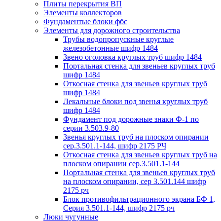
Плиты перекрытия ВП
Элементы коллекторов
Фундаментые блоки фбс
Элементы для дорожного строительства
Трубы водопропускные круглые
железобетонные шифр 1484
Звено оголовка круглых труб шифр 1484
Портальная стенка для звеньев круглых труб
шифр 1484
Откосная стенка для звеньев круглых труб
шифр 1484
Лекальные блоки под звенья круглых труб
шифр 1484
Фундамент под дорожные знаки Ф-1 по
серии 3.503.9-80
Звенья круглых труб на плоском опирании
сер.3.501.1-144, шифр 2175 РЧ
Откосная стенка для звеньев круглых труб на
плоском опирании сер.3.501.1-144
Портальная стенка для звеньев круглых труб
на плоском опирании, сер 3.501.144 шифр
2175 рч
Блок противофильтрационного экрана БФ 1,
Серия 3.501.1-144, шифр 2175 рч
Люки чугунные