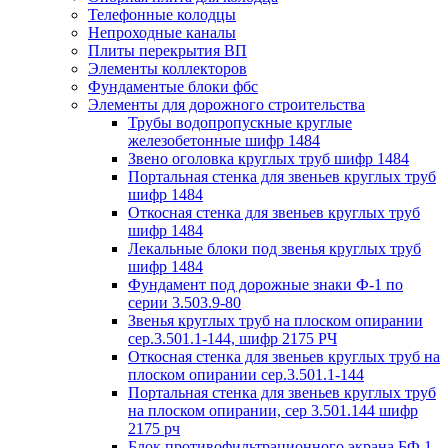
Телефонные колодцы
Непроходные каналы
Плиты перекрытия ВП
Элементы коллекторов
Фундаментые блоки фбс
Элементы для дорожного строительства
Трубы водопропускные круглые
железобетонные шифр 1484
Звено оголовка круглых труб шифр 1484
Портальная стенка для звеньев круглых труб
шифр 1484
Откосная стенка для звеньев круглых труб
шифр 1484
Лекальные блоки под звенья круглых труб
шифр 1484
Фундамент под дорожные знаки Ф-1 по
серии 3.503.9-80
Звенья круглых труб на плоском опирании
сер.3.501.1-144, шифр 2175 РЧ
Откосная стенка для звеньев круглых труб на
плоском опирании сер.3.501.1-144
Портальная стенка для звеньев круглых труб
на плоском опирании, сер 3.501.144 шифр
2175 рч
Блок противофильтрационного экрана БФ 1,