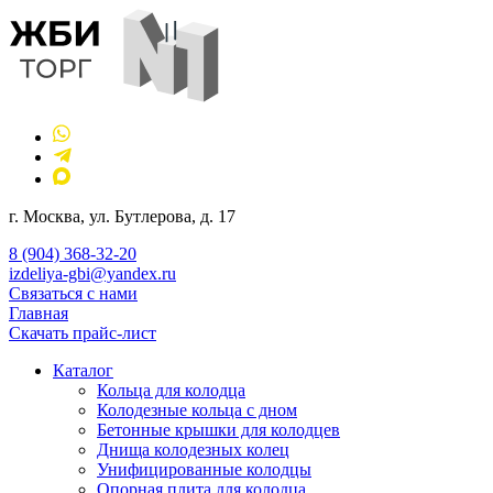
г. Москва, ул. Бутлерова, д. 17
8 (904) 368-32-20
izdeliya-gbi@yandex.ru
Связаться с нами
Главная
Скачать прайс-лист
Каталог
Кольца для колодца
Колодезные кольца с дном
Бетонные крышки для колодцев
Днища колодезных колец
Унифицированные колодцы
Опорная плита для колодца