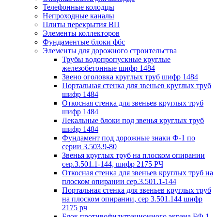
Телефонные колодцы
Непроходные каналы
Плиты перекрытия ВП
Элементы коллекторов
Фундаментые блоки фбс
Элементы для дорожного строительства
Трубы водопропускные круглые
железобетонные шифр 1484
Звено оголовка круглых труб шифр 1484
Портальная стенка для звеньев круглых труб
шифр 1484
Откосная стенка для звеньев круглых труб
шифр 1484
Лекальные блоки под звенья круглых труб
шифр 1484
Фундамент под дорожные знаки Ф-1 по
серии 3.503.9-80
Звенья круглых труб на плоском опирании
сер.3.501.1-144, шифр 2175 РЧ
Откосная стенка для звеньев круглых труб на
плоском опирании сер.3.501.1-144
Портальная стенка для звеньев круглых труб
на плоском опирании, сер 3.501.144 шифр
2175 рч
Блок противофильтрационного экрана БФ 1,