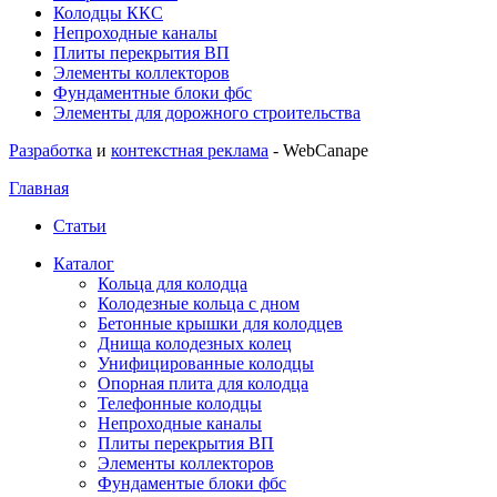
Колодцы ККС
Непроходные каналы
Плиты перекрытия ВП
Элементы коллекторов
Фундаментные блоки фбс
Элементы для дорожного строительства
Разработка
и
контекстная реклама
- WebCanape
Главная
Статьи
Каталог
Кольца для колодца
Колодезные кольца с дном
Бетонные крышки для колодцев
Днища колодезных колец
Унифицированные колодцы
Опорная плита для колодца
Телефонные колодцы
Непроходные каналы
Плиты перекрытия ВП
Элементы коллекторов
Фундаментые блоки фбс