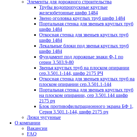
Элементы для дорожного строительства
Трубы водопропускные круглые
железобетонные шифр 1484
Звено оголовка круглых труб шифр 1484
Портальная стенка для звеньев круглых труб
шифр 1484
Откосная стенка для звеньев круглых труб
шифр 1484
Лекальные блоки под звенья круглых труб
шифр 1484
Фундамент под дорожные знаки Ф-1 по
серии 3.503.9-80
Звенья круглых труб на плоском опирании
сер.3.501.1-144, шифр 2175 РЧ
Откосная стенка для звеньев круглых труб на
плоском опирании сер.3.501.1-144
Портальная стенка для звеньев круглых труб
на плоском опирании, сер 3.501.144 шифр
2175 рч
Блок противофильтрационного экрана БФ 1,
Серия 3.501.1-144, шифр 2175 рч
Люки чугунные
О компании
Вакансии
FAQ