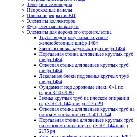
Телефонные колодцы
Непроходные каналы
Плиты перекрытия ВП
Элементы коллекторов
Фундаментые блоки фбс
Элементы для дорожного строительства
Трубы водопропускные круглые
железобетонные шифр 1484
Звено оголовка круглых труб шифр 1484
Портальная стенка для звеньев круглых труб
шифр 1484
Откосная стенка для звеньев круглых труб
шифр 1484
Лекальные блоки под звенья круглых труб
шифр 1484
Фундамент под дорожные знаки Ф-1 по
серии 3.503.9-80
Звенья круглых труб на плоском опирании
сер.3.501.1-144, шифр 2175 РЧ
Откосная стенка для звеньев круглых труб на
плоском опирании сер.3.501.1-144
Портальная стенка для звеньев круглых труб
на плоском опирании, сер 3.501.144 шифр
2175 рч
Блок противофильтрационного экрана БФ 1,