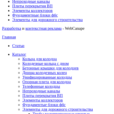
Непроходные каналы
Плиты перекрытия ВП
Элементы коллекторов
Фундаментные блоки фбс
Элементы для дорожного строительства
Разработка
и
контекстная реклама
- WebCanape
Главная
Статьи
Каталог
Кольца для колодца
Колодезные кольца с дном
Бетонные крышки для колодцев
Днища колодезных колец
Унифицированные колодцы
Опорная плита для колодца
Телефонные колодцы
Непроходные каналы
Плиты перекрытия ВП
Элементы коллекторов
Фундаментые блоки фбс
Элементы для дорожного строительства
Трубы водопропускные круглые