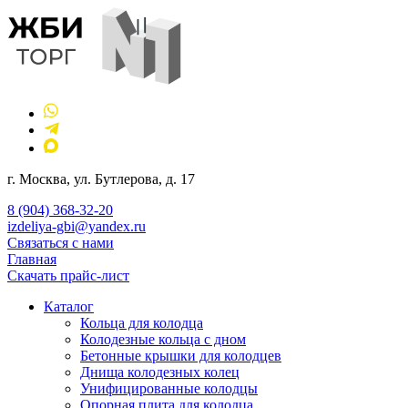
г. Москва, ул. Бутлерова, д. 17
8 (904) 368-32-20
izdeliya-gbi@yandex.ru
Связаться с нами
Главная
Скачать прайс-лист
Каталог
Кольца для колодца
Колодезные кольца с дном
Бетонные крышки для колодцев
Днища колодезных колец
Унифицированные колодцы
Опорная плита для колодца