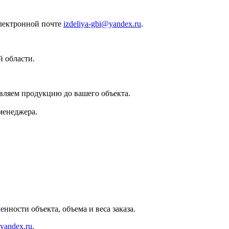
лектронной почте
izdeliya-gbi@yandex.ru
.
 области.
вляем продукцию до вашего объекта.
менеджера.
нности объекта, объема и веса заказа.
@yandex.ru
.