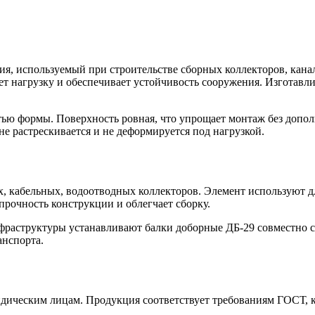
ия, используемый при строительстве сборных коллекторов, ка
 нагрузку и обеспечивает устойчивость сооружения. Изготавли
стью формы. Поверхность ровная, что упрощает монтаж без допо
е растрескивается и не деформируется под нагрузкой.
х, кабельных, водоотводных коллекторов. Элемент используют 
рочность конструкции и облегчает сборку.
раструктуры устанавливают балки доборные ДБ-29 совместно с 
анспорта.
ческим лицам. Продукция соответствует требованиям ГОСТ, ко