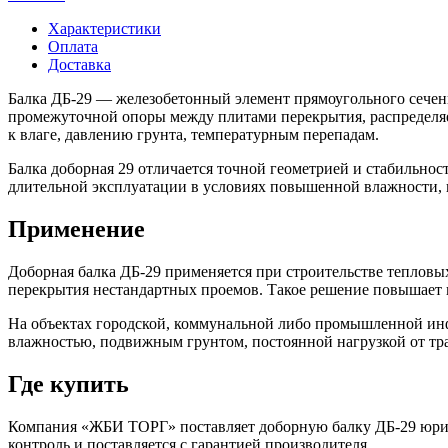
Характеристики
Оплата
Доставка
Балка ДБ-29 — железобетонный элемент прямоугольного сечен
промежуточной опоры между плитами перекрытия, распределяет
к влаге, давлению грунта, температурным перепадам.
Балка доборная 29 отличается точной геометрией и стабильно
длительной эксплуатации в условиях повышенной влажности, н
Применение
Доборная балка ДБ-29 применяется при строительстве тепловы
перекрытия нестандартных проемов. Такое решение повышает п
На объектах городской, коммунальной либо промышленной инф
влажностью, подвижным грунтом, постоянной нагрузкой от тр
Где купить
Компания «ЖБИ ТОРГ» поставляет доборную балку ДБ-29 юриди
контроль и поставляется с гарантией производителя.