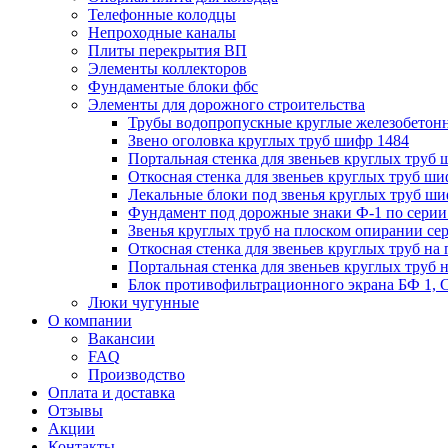
Телефонные колодцы
Непроходные каналы
Плиты перекрытия ВП
Элементы коллекторов
Фундаментые блоки фбс
Элементы для дорожного строительства
Трубы водопропускные круглые железобетон
Звено оголовка круглых труб шифр 1484
Портальная стенка для звеньев круглых труб
Откосная стенка для звеньев круглых труб ши
Лекальные блоки под звенья круглых труб ши
Фундамент под дорожные знаки Ф-1 по серии 
Звенья круглых труб на плоском опирании сер
Откосная стенка для звеньев круглых труб на 
Портальная стенка для звеньев круглых труб 
Блок противофильтрационного экрана БФ 1, С
Люки чугунные
О компании
Вакансии
FAQ
Производство
Оплата и доставка
Отзывы
Акции
Контакты