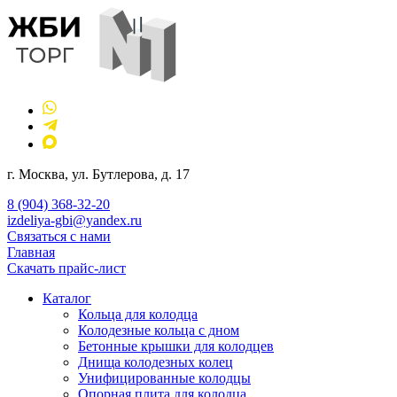
г. Москва, ул. Бутлерова, д. 17
8 (904) 368-32-20
izdeliya-gbi@yandex.ru
Связаться с нами
Главная
Скачать прайс-лист
Каталог
Кольца для колодца
Колодезные кольца с дном
Бетонные крышки для колодцев
Днища колодезных колец
Унифицированные колодцы
Опорная плита для колодца