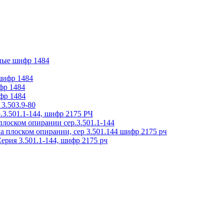
ные шифр 1484
 шифр 1484
фр 1484
фр 1484
3.503.9-80
.3.501.1-144, шифр 2175 РЧ
плоском опирании сер.3.501.1-144
на плоском опирании, сер 3.501.144 шифр 2175 рч
ерия 3.501.1-144, шифр 2175 рч