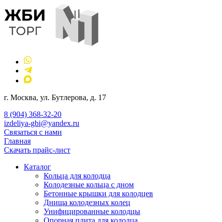
г. Москва, ул. Бутлерова, д. 17
8 (904) 368-32-20
izdeliya-gbi@yandex.ru
Связаться с нами
Главная
Скачать прайс-лист
Каталог
Кольца для колодца
Колодезные кольца с дном
Бетонные крышки для колодцев
Днища колодезных колец
Унифицированные колодцы
Опорная плита для колодца