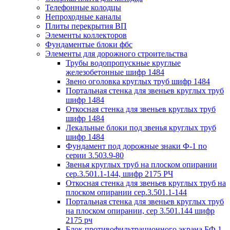
Телефонные колодцы
Непроходные каналы
Плиты перекрытия ВП
Элементы коллекторов
Фундаментые блоки фбс
Элементы для дорожного строительства
Трубы водопропускные круглые
железобетонные шифр 1484
Звено оголовка круглых труб шифр 1484
Портальная стенка для звеньев круглых труб
шифр 1484
Откосная стенка для звеньев круглых труб
шифр 1484
Лекальные блоки под звенья круглых труб
шифр 1484
Фундамент под дорожные знаки Ф-1 по
серии 3.503.9-80
Звенья круглых труб на плоском опирании
сер.3.501.1-144, шифр 2175 РЧ
Откосная стенка для звеньев круглых труб на
плоском опирании сер.3.501.1-144
Портальная стенка для звеньев круглых труб
на плоском опирании, сер 3.501.144 шифр
2175 рч
Блок противофильтрационного экрана БФ 1,