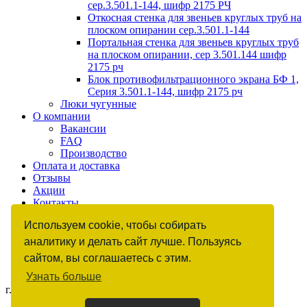
сер.3.501.1-144, шифр 2175 РЧ
Откосная стенка для звеньев круглых труб на
плоском опирании сер.3.501.1-144
Портальная стенка для звеньев круглых труб
на плоском опирании, сер 3.501.144 шифр
2175 рч
Блок противофильтрационного экрана БФ 1,
Серия 3.501.1-144, шифр 2175 рч
Люки чугунные
О компании
Вакансии
FAQ
Производство
Оплата и доставка
Отзывы
Акции
Контакты
Гарантии
Используем cookie, чтобы собирать
аналитику и делать сайт лучше. Пользуясь
сайтом, вы соглашаетесь с этим.
Узнать больше
г. Москва, ул. Бутлерова, д. 17